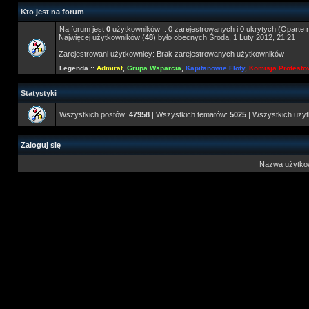
Kto jest na forum
Na forum jest
0
użytkowników :: 0 zarejestrowanych i 0 ukrytych (Oparte 
Najwięcej użytkowników (
48
) było obecnych Środa, 1 Luty 2012, 21:21
Zarejestrowani użytkownicy: Brak zarejestrowanych użytkowników
Legenda ::
Admirał
,
Grupa Wsparcia
,
Kapitanowie Floty
,
Komisja Protest
Statystyki
Wszystkich postów:
47958
| Wszystkich tematów:
5025
| Wszystkich uży
Zaloguj się
Nazwa użytko