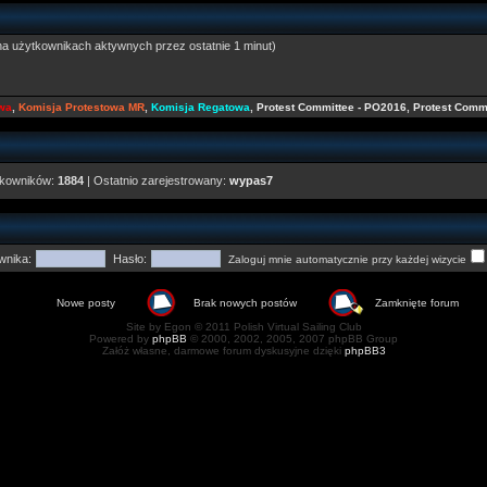
na użytkownikach aktywnych przez ostatnie 1 minut)
owa
,
Komisja Protestowa MR
,
Komisja Regatowa
,
Protest Committee - PO2016
,
Protest Comm
tkowników:
1884
| Ostatnio zarejestrowany:
wypas7
wnika:
Hasło:
Zaloguj mnie automatycznie przy każdej wizycie
Nowe posty
Brak nowych postów
Zamknięte forum
Site by Egon © 2011 Polish Virtual Sailing Club
Powered by
phpBB
© 2000, 2002, 2005, 2007 phpBB Group
Załóż własne, darmowe forum dyskusyjne dzięki
phpBB3