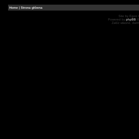
Home
|
Strona główna
Site by Egon ©
Powered by
phpBB
©
Załóż własne, dar