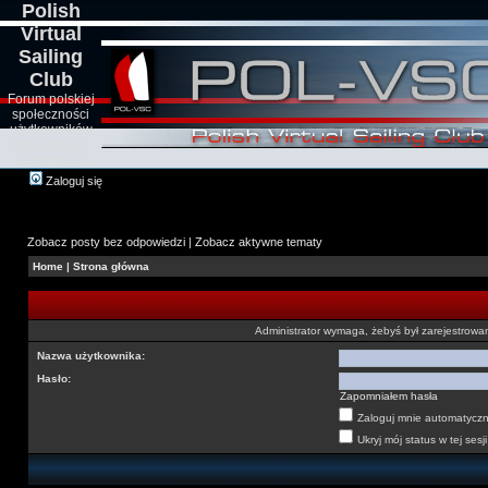
Polish
Virtual
Sailing
Club
Forum polskiej
społeczności
użytkowników
symulatorów
żeglarskich
Zaloguj się
Zobacz posty bez odpowiedzi
|
Zobacz aktywne tematy
Home
|
Strona główna
Administrator wymaga, żebyś był zarejestrowan
Nazwa użytkownika:
Hasło:
Zapomniałem hasła
Zaloguj mnie automatyczni
Ukryj mój status w tej sesji