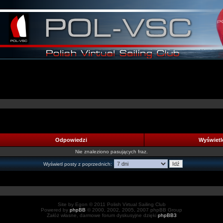
Odpowiedzi
Wyświet
Nie znaleziono pasujących fraz.
Wyświetl posty z poprzednich:
Site by Egon © 2011 Polish Virtual Sailing Club
Powered by
phpBB
© 2000, 2002, 2005, 2007 phpBB Group
Załóż własne, darmowe forum dyskusyjne dzięki
phpBB3