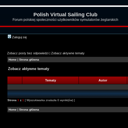
Polish Virtual Sailing Club
Forum polskiej społeczności użytkowników symulatorów żeglarskich
Zaloguj się
Zobacz posty bez odpowiedzi
|
Zobacz aktywne tematy
Home
|
Strona główna
Zobacz aktywne tematy
Tematy
Autor
Strona
1
z
1
[ Wyszukiwarka znalazła 0 wyniki(ów) ]
Home
|
Strona główna