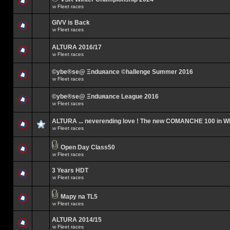
w
Fleet races
GIVV is Back
w
Fleet races
ALTURA 2016/17
w
Fleet races
©ybe®se@ Ξnduяance ©hallenge Summer 2016
w
Fleet races
©ybe®se@ Ξnduяance League 2016
w
Fleet races
ALTURA ... neverending love ! The new COMANCHE 100 in 
w
Fleet races
Open Day Class50
w
Fleet races
3 Years HDT
w
Fleet races
Mapy na TL5
w
Fleet races
ALTURA 2014/15
w
Fleet races