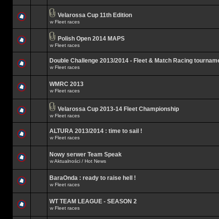
Velarossa Cup 11th Edition
w
Fleet races
Polish Open 2014 MAPS
w
Fleet races
Double Challenge 2013/2014 - Fleet & Match Racing tournam
w
Fleet races
WMRC 2013
w
Fleet races
Velarossa Cup 2013-14 Fleet Championship
w
Fleet races
ALTURA 2013/2014 : time to sail !
w
Fleet races
Nowy serwer Team Speak
w
Aktualności / Hot News
BaraOnda : ready to raise hell !
w
Fleet races
WT TEAM LEAGUE - SEASON 2
w
Fleet races