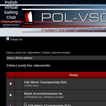
Polish
Virtual
Sailing
Club
Forum polskiej
społeczności
użytkowników
symulatorów
żeglarskich
Zaloguj się
Zobacz posty bez odpowiedzi
|
Zobacz aktywne tematy
Home
|
Strona główna
Zobacz posty bez odpowiedzi
Tematy
VSK Winter Championship 2025
w
Fleet races
Wątek do przedstawiania się
w
Przedstaw się / Introduce yourself
VSK Winter Championship 2024