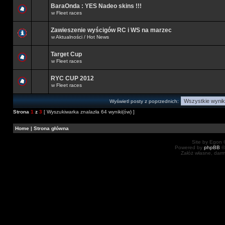
BaraOnda : YES Nadeo skins !!!
w
Fleet races
Zawieszenie wyścigów RC i WS na marzec
w
Aktualności / Hot News
Target Cup
w
Fleet races
RYC CUP 2012
w
Fleet races
Wyświetl posty z poprzednich:
Strona
1
z
3
[ Wyszukiwarka znalazła 64 wyniki(ów) ]
Home
|
Strona główna
Site by Egon ©
Powered by
phpBB
©
Załóż własne, dar