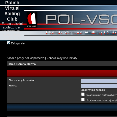
Polish
Virtual
Sailing
Club
Forum polskiej
społeczności
użytkowników
symulatorów
żeglarskich
Zaloguj się
Zobacz posty bez odpowiedzi
|
Zobacz aktywne tematy
Home
|
Strona główna
Nazwa użytkownika:
Hasło:
Zapomniałem hasła
Zaloguj mnie automatyczni
Ukryj mój status w tej sesji