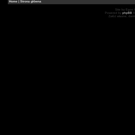
Home
|
Strona główna
Site by Egon ©
Powered by
phpBB
©
Załóż własne, dar