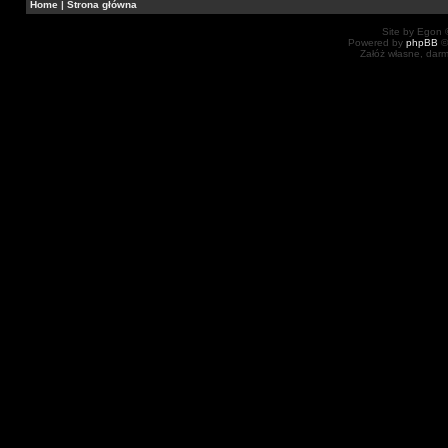
Home
|
Strona główna
Site by Egon ©
Powered by
phpBB
©
Załóż własne, dar