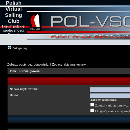
Polish
Virtual
Sailing
Club
Forum polskiej
społeczności
użytkowników
symulatorów
żeglarskich
Zaloguj się
Zobacz posty bez odpowiedzi
|
Zobacz aktywne tematy
Home
|
Strona główna
Nazwa użytkownika:
Hasło:
Zapomniałem hasła
Zaloguj mnie automatyczni
Ukryj mój status w tej sesji