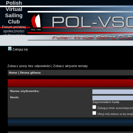
Polish
Virtual
Sailing
Club
Forum polskiej
społeczności
użytkowników
symulatorów
żeglarskich
Zaloguj się
Zobacz posty bez odpowiedzi
|
Zobacz aktywne tematy
Home
|
Strona główna
Nazwa użytkownika:
Hasło:
Zapomniałem hasła
Zaloguj mnie automatyczni
Ukryj mój status w tej sesji