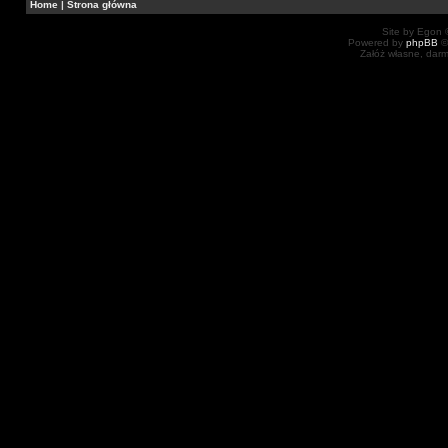
Home
|
Strona główna
Site by Egon ©
Powered by
phpBB
©
Załóż własne, dar