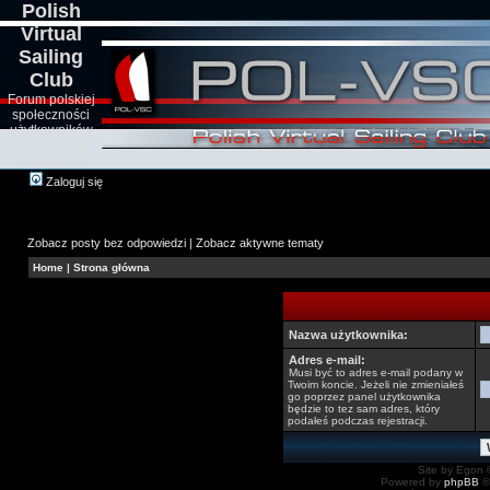
Polish
Virtual
Sailing
Club
Forum polskiej
społeczności
użytkowników
symulatorów
żeglarskich
Zaloguj się
Zobacz posty bez odpowiedzi
|
Zobacz aktywne tematy
Home
|
Strona główna
Nazwa użytkownika:
Adres e-mail:
Musi być to adres e-mail podany w
Twoim koncie. Jeżeli nie zmieniałeś
go poprzez panel użytkownika
będzie to tez sam adres, który
podałeś podczas rejestracji.
Site by Egon ©
Powered by
phpBB
©